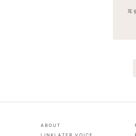
耳
ABOUT
LINKLATER VOICE