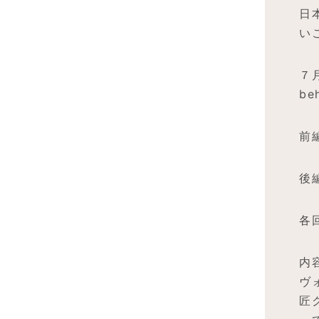
日
い
７月
b
前
後
各回
内
ヴ
匠