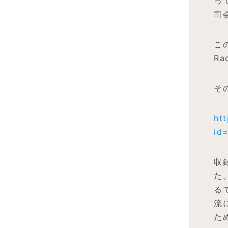
っ
司
こ
R
そ
htt
id
収
た
る
流
た