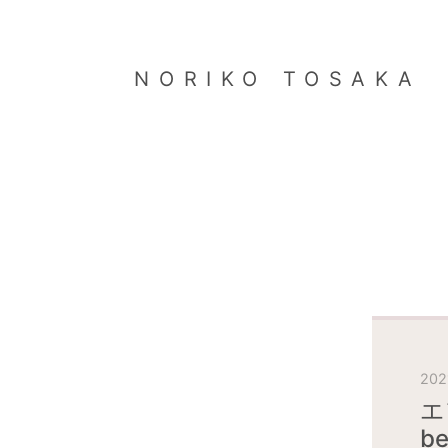
NORIKO TOSAKA
2021
エ
b