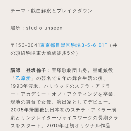
テーマ：戯曲解釈とブレイクダウン
場所：studio unseen
〒153-0041
東京都目黒区駒場3-5-6 B1F
（井
の頭線駒場東大前駅徒歩5分）
講師 登坂倫子
：宝塚歌劇団出身。星組娘役
「
乙原愛
」の芸名で９年の舞台生活の後、
1993年渡米。ハリウッドのステラ・アドラ
ー・アカデミー・オブ・アクティングを卒業。
現地の舞台で女優、演出家としてデビュー。
2005年帰国後は日本初のステラ・アドラー演
劇とリンクレイターヴォイスワークの長期クラ
スをスタート。2010年は初オリジナル作品