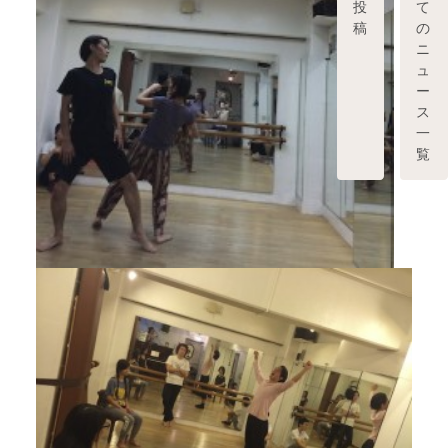
投
て
稿
の
ニ
ュ
ー
ス
一
覧