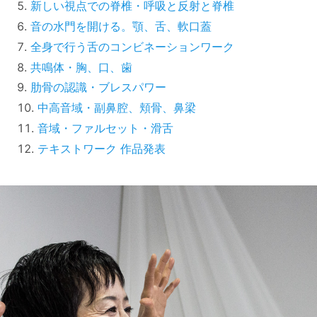
新しい視点での脊椎・呼吸と反射と脊椎
音の水門を開ける。顎、舌、軟口蓋
全身で行う舌のコンビネーションワーク
共鳴体・胸、口、歯
肋骨の認識・ブレスパワー
中高音域・副鼻腔、頬骨、鼻梁
音域・ファルセット・滑舌
テキストワーク 作品発表