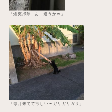
「煙突掃除…あ！違うかｗ」
「毎月来てて欲しい〜ガリガリガリ」