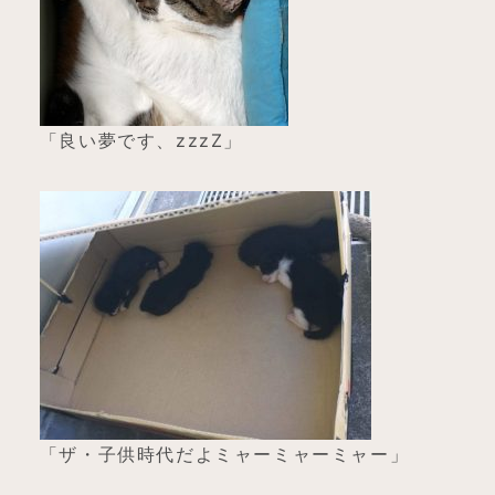
「良い夢です、zzzZ」
「ザ・子供時代だよミャーミャーミャー」